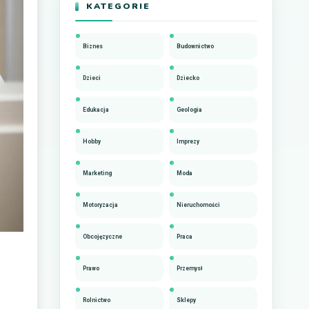
KATEGORIE
Biznes
Budownictwo
Dzieci
Dziecko
Edukacja
Geologia
Hobby
Imprezy
Marketing
Moda
Motoryzacja
Nieruchomości
Obcojęzyczne
Praca
Prawo
Przemysł
Rolnictwo
Sklepy