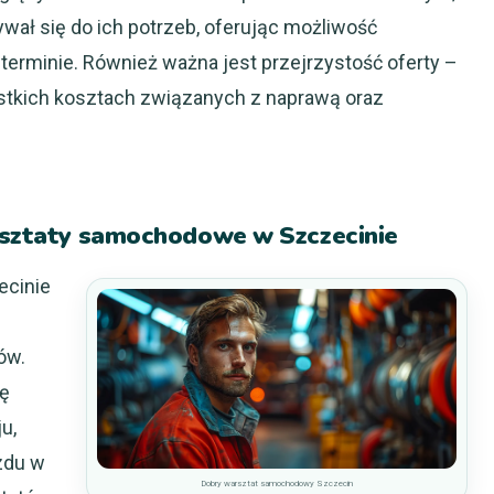
wał się do ich potrzeb, oferując możliwość
erminie. Również ważna jest przejrzystość oferty –
ystkich kosztach związanych z naprawą oraz
arsztaty samochodowe w Szczecinie
ecinie
ów.
ię
u,
zdu w
Dobry warsztat samochodowy Szczecin