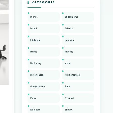
KATEGORIE
Biznes
Budownictwo
Dzieci
Dziecko
Edukacja
Geologia
Hobby
Imprezy
Marketing
Moda
Motoryzacja
Nieruchomości
Obcojęzyczne
Praca
Prawo
Przemysł
Rolnictwo
Sklepy