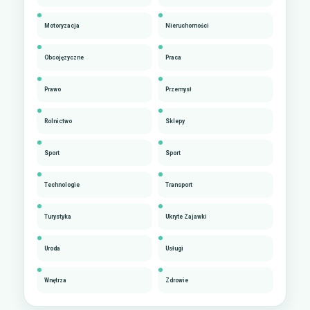
Motoryzacja
Nieruchomości
Obcojęzyczne
Praca
Prawo
Przemysł
Rolnictwo
Sklepy
Sport
Sport
Technologie
Transport
Turystyka
Ukryte Zajawki
Uroda
Usługi
Wnętrza
Zdrowie