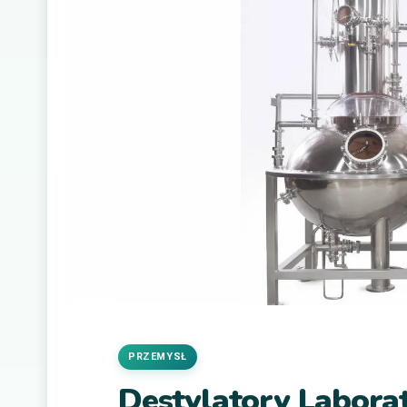
PRZEMYSŁ
Destylatory Labora