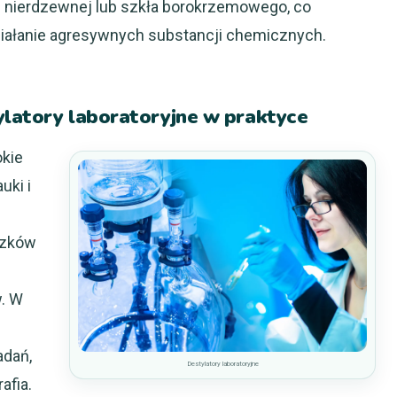
i nierdzewnej lub szkła borokrzemowego, co
ziałanie agresywnych substancji chemicznych.
ylatory laboratoryjne w praktyce
okie
uki i
ązków
. W
adań,
Destylatory laboratoryjne
afia.