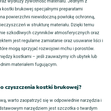
az wydłuży żywotność materiału. Jednym z
kostki brukowej specjalnymi preparatami
 na powierzchni niewidoczną powłokę ochronną,
ieczyszczeń w strukturę materiału. Dzięki temu
łanie szkodliwych czynników atmosferycznych oraz
em jest regularne zamiatanie oraz usuwanie liści i
tóre mogą sprzyjać rozwojowi mchu i porostów.
iędzy kostkami – jeśli zauważymy ich ubytek lub
iednim materiałem fugującym.
do czyszczenia kostki brukowej?
ą, warto zaopatrzyć się w odpowiednie narzędzia i
 Podstawowym narzędziem jest szczotka o twardym