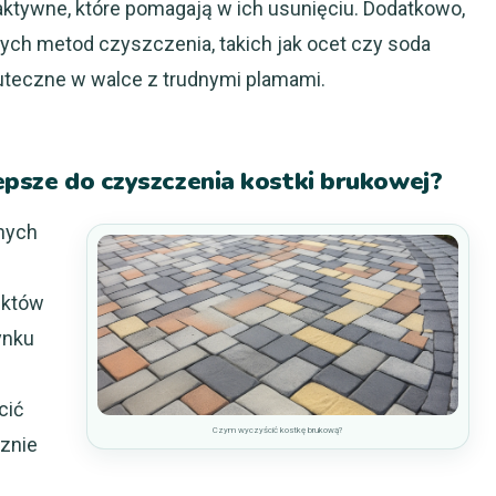
 aktywne, które pomagają w ich usunięciu. Dodatkowo,
ch metod czyszczenia, takich jak ocet czy soda
kuteczne w walce z trudnymi plamami.
lepsze do czyszczenia kostki brukowej?
nych
ektów
ynku
cić
Czym wyczyścić kostkę brukową?
cznie