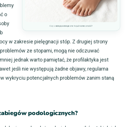
roblemy
ć o
soby
Czy zabiegi podologiczne to już konieczność?
yb
y w zakresie pielęgnacji stóp. Z drugiej strony
h problemów ze stopami, mogą nie odczuwać
mniej jednak warto pamiętać, że profilaktyka jest
wet jeśli nie występują żadne objawy, regularna
 w wykryciu potencjalnych problemów zanim staną
z zabiegów podologicznych?