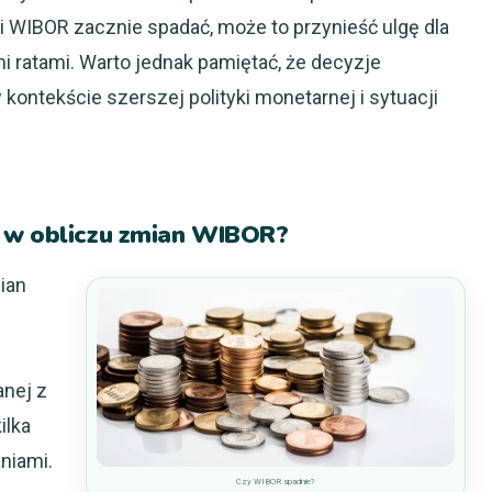
śli WIBOR zacznie spadać, może to przynieść ulgę dla
mi ratami. Warto jednak pamiętać, że decyzje
ntekście szerszej polityki monetarnej i sytuacji
y w obliczu zmian WIBOR?
ian
anej z
ilka
niami.
Czy WIBOR spadnie?