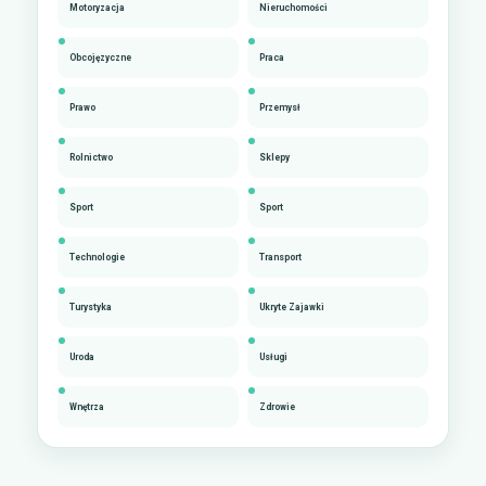
Motoryzacja
Nieruchomości
Obcojęzyczne
Praca
Prawo
Przemysł
Rolnictwo
Sklepy
Sport
Sport
Technologie
Transport
Turystyka
Ukryte Zajawki
Uroda
Usługi
Wnętrza
Zdrowie