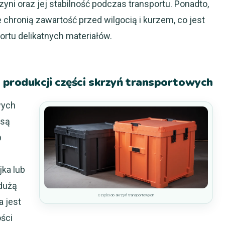
yni oraz jej stabilność podczas transportu. Ponadto,
 chronią zawartość przed wilgocią i kurzem, co jest
ortu delikatnych materiałów.
 produkcji części skrzyń transportowych
wych
 są
b
ka lub
 dużą
Części do skrzyń transportowych
a jest
ści