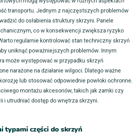
sportowych mogą występować w różnych aspektach
ość transportu. Jednym z najczęstszych problemów
wadzić do osłabienia struktury skrzyni. Panele
hanicznym, co w konsekwencji zwiększa ryzyko
rto regularnie kontrolować stan techniczny skrzyń
aby uniknąć poważniejszych problemów. Innym
tóra może występować w przypadku skrzyń
one narażone na działanie wilgoci. Dlatego ważne
a korozję lub stosować odpowiednie powłoki ochronne.
ciwego montażu akcesoriów, takich jak zamki czy
i i utrudniać dostęp do wnętrza skrzyni.
i typami części do skrzyń