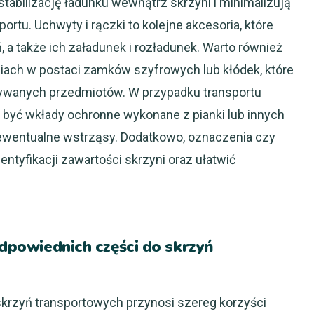
tabilizację ładunku wewnątrz skrzyni i minimalizują
ortu. Uchwyty i rączki to kolejne akcesoria, które
 a także ich załadunek i rozładunek. Warto również
ach w postaci zamków szyfrowych lub kłódek, które
wanych przedmiotów. W przypadku transportu
 być wkłady ochronne wykonane z pianki lub innych
 ewentualne wstrząsy. Dodatkowo, oznaczenia czy
ntyfikacji zawartości skrzyni oraz ułatwić
odpowiednich części do skrzyń
skrzyń transportowych przynosi szereg korzyści