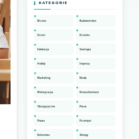
KATEGORIE
Biznes
Budownictwo
Dzieci
Dziecko
Edukacja
Geologia
Hobby
Imprezy
Marketing
Moda
Motoryzacja
Nieruchomości
Obcojęzyczne
Praca
Prawo
Przemysł
Rolnictwo
Sklepy