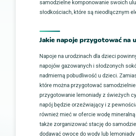
samodzielne komponowanie swoich ulu
słodkościach, które są nieodłącznym e
Jakie napoje przygotować na u
Napoje na urodzinach dla dzieci powinn
napojów gazowanych i słodzonych sokó
nadmierną pobudliwość u dzieci. Zamia
które można przygotować samodzielnie 
przygotowanie lemoniady z świeżych cy
napój będzie orzeźwiający i z pewnośc
również mieć w ofercie wodę mineraln
także zorganizować stację do samodziel
dodawać owoce do wody lub lemoniady