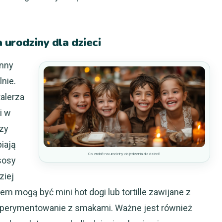
 urodziny dla dzieci
inny
lnie.
alerza
i w
czy
iają
Co zrobić na urodziny do jedzenia dla dzieci?
sosy
ziej
 mogą być mini hot dogi lub tortille zawijane z
ksperymentowanie z smakami. Ważne jest również