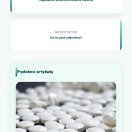
Najlepsze pozycjonowanie Dębica
Co to jest saksofon?
Podobne artykuły