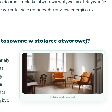
io dobrana stolarka otworowa wpływa na efektywność
 w kontekście rosnących kosztów energii oraz
j stosowane w stolarce otworowej?
riały:
st
ę
je
ści
Co to jest stolarka otworowa?
ą być