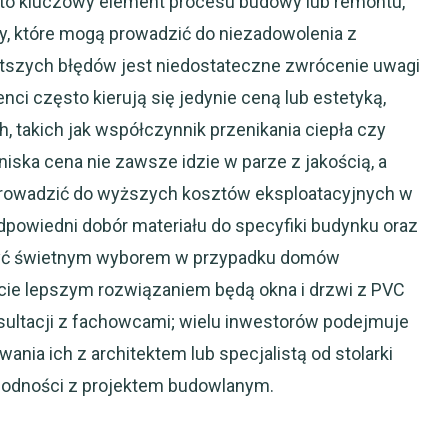
 to kluczowy element procesu budowy lub remontu,
y, które mogą prowadzić do niezadowolenia z
szych błędów jest niedostateczne zwrócenie uwagi
nci często kierują się jedynie ceną lub estetyką,
, takich jak współczynnik przenikania ciepła czy
niska cena nie zawsze idzie w parze z jakością, a
rowadzić do wyższych kosztów eksploatacyjnych w
dpowiedni dobór materiału do specyfiki budynku oraz
e być świetnym wyborem w przypadku domów
acie lepszym rozwiązaniem będą okna i drzwi z PVC
nsultacji z fachowcami; wielu inwestorów podejmuje
nia ich z architektem lub specjalistą od stolarki
godności z projektem budowlanym.