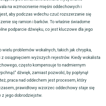
ozwala na wzmocnienie mięśni oddechowych i
jest, aby podczas wdechu czuć rozszerzanie się
oszenie się ramion i barków. To właśnie świadome
ne podparcie dźwięku, co jest kluczowe dla jego
wielu problemów wokalnych, takich jak chrypka,
i z osiągnięciem wyższych rejestrów. Kiedy wokalista
echowego, często kompensuje to nadmiernym
wypchnąć” dźwięk, zamiast pozwolić, by popłynął
 też, praca nad oddechem jest procesem, który
 czasem, prawidłowy wzorzec oddechowy staje się
e z jego dobrodziejstw.