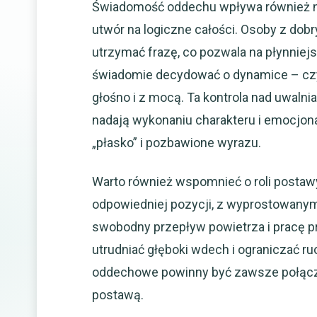
Świadomość oddechu wpływa również na f
utwór na logiczne całości. Osoby z do
utrzymać frazę, co pozwala na płynniej
świadomie decydować o dynamice – czy 
głośno i z mocą. Ta kontrola nad uwalni
nadają wykonaniu charakteru i emocjona
„płasko” i pozbawione wyrazu.
Warto również wspomnieć o roli postawy
odpowiedniej pozycji, z wyprostowanym
swobodny przepływ powietrza i pracę p
utrudniać głęboki wdech i ograniczać ru
oddechowe powinny być zawsze połączo
postawą.