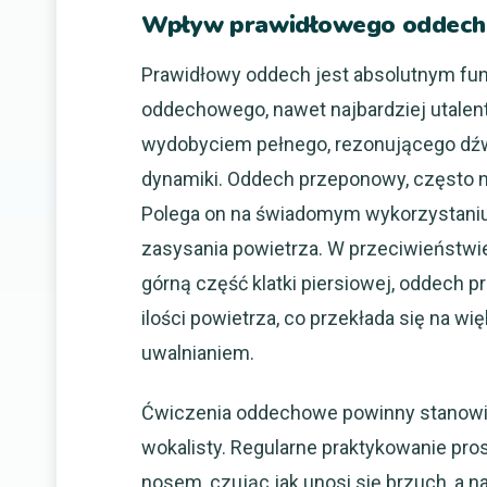
Wpływ prawidłowego oddechu 
Prawidłowy oddech jest absolutnym f
oddechowego, nawet najbardziej utalent
wydobyciem pełnego, rezonującego dźw
dynamiki. Oddech przeponowy, często 
Polega on na świadomym wykorzystaniu 
zasysania powietrza. W przeciwieństwie
górną część klatki piersiowej, oddech 
ilości powietrza, co przekłada się na w
uwalnianiem.
Ćwiczenia oddechowe powinny stanowić 
wokalisty. Regularne praktykowanie pro
nosem, czując jak unosi się brzuch, a 