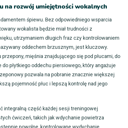
na rozwój umiejętności wokalnych
undamentem śpiewu. Bez odpowiedniego wsparcia
owany wokalista będzie miał trudności z
ięku, utrzymaniem długich fraz czy kontrolowaniem
nazywany oddechem brzusznym, jest kluczowy.
przepony, mięśnia znajdującego się pod płucami, do
 do płytkiego oddechu piersiowego, który angażuje
przeponowy pozwala na pobranie znacznie większej
iększą pojemność płuc i lepszą kontrolę nad jego
integralną część każdej sesji treningowej
stych ćwiczeń, takich jak wdychanie powietrza
następnie powolne, kontrolowane wydychanie