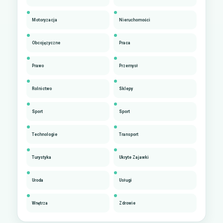
Motoryzacja
Nieruchomości
Obcojęzyczne
Praca
Prawo
Przemysł
Rolnictwo
Sklepy
Sport
Sport
Technologie
Transport
Turystyka
Ukryte Zajawki
Uroda
Usługi
Wnętrza
Zdrowie