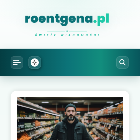
Natalia Roentgen
prześwietlam ciekawe sprawy