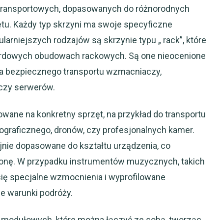
 transportowych, dopasowanych do różnorodnych
tu. Każdy typ skrzyni ma swoje specyficzne
larniejszych rodzajów są skrzynie typu „ rack”, które
ardowych obudowach rackowych. Są one nieocenione
zeba bezpiecznego transportu wzmacniaczy,
czy serwerów.
owane na konkretny sprzęt, na przykład do transportu
graficznego, dronów, czy profesjonalnych kamer.
jnie dopasowane do kształtu urządzenia, co
ronę. W przypadku instrumentów muzycznych, takich
 się specjalne wzmocnienia i wyprofilowane
e warunki podróży.
 modułowych, które można łączyć ze sobą, tworząc