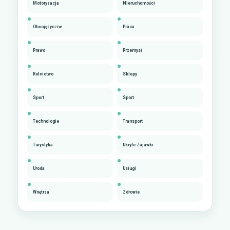
Motoryzacja
Nieruchomości
Obcojęzyczne
Praca
Prawo
Przemysł
Rolnictwo
Sklepy
Sport
Sport
Technologie
Transport
Turystyka
Ukryte Zajawki
Uroda
Usługi
Wnętrza
Zdrowie