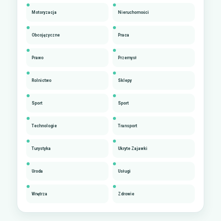
Motoryzacja
Nieruchomości
Obcojęzyczne
Praca
Prawo
Przemysł
Rolnictwo
Sklepy
Sport
Sport
Technologie
Transport
Turystyka
Ukryte Zajawki
Uroda
Usługi
Wnętrza
Zdrowie