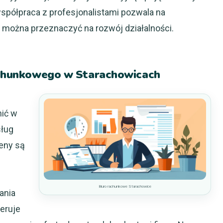
spółpraca z profesjonalistami pozwala na
 można przeznaczyć na rozwój działalności.
rachunkowego w Starachowicach
nić w
sług
eny są
Biuro rachunkowe Starachowice
ania
feruje