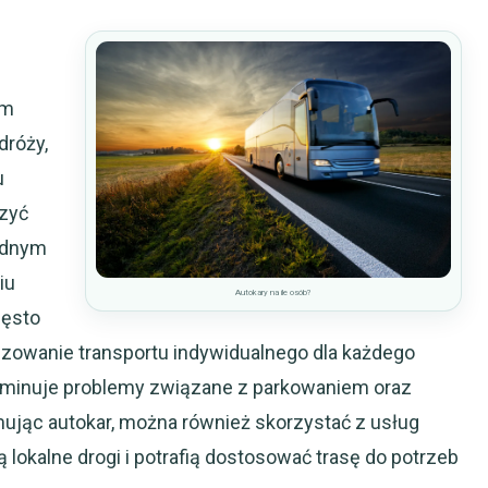
im
dróży,
u
szyć
ednym
iu
Autokary na ile osób?
zęsto
nizowanie transportu indywidualnego dla każdego
iminuje problemy związane z parkowaniem oraz
mując autokar, można również skorzystać z usług
 lokalne drogi i potrafią dostosować trasę do potrzeb