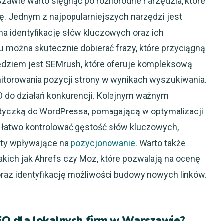
zawie warto sięgnąć po różnorodne narzędzia, które
ę. Jednym z najpopularniejszych narzędzi jest
na identyfikację słów kluczowych oraz ich
mu można skutecznie dobierać frazy, które przyciągną
ędziem jest SEMrush, które oferuje kompleksową
nitorowania pozycji strony w wynikach wyszukiwania.
O do działań konkurencji. Kolejnym ważnym
 wtyczką do WordPressa, pomagającą w optymalizacji
a łatwo kontrolować gęstość słów kluczowych,
enty wpływające na
pozycjonowanie
. Warto także
 takich jak Ahrefs czy Moz, które pozwalają na ocenę
oraz identyfikację możliwości budowy nowych linków.
SEO dla lokalnych firm w Warszawie?