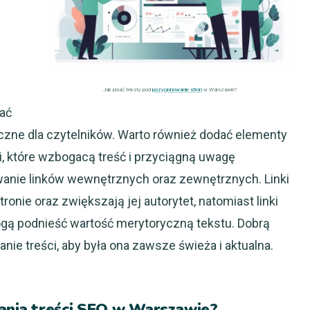
Jak pisać teksty pod
pozycjonowanie stron
w Warszawie?
ać
teczne dla czytelników. Warto również dodać elementy
iki, które wzbogacą treść i przyciągną uwagę
wanie linków wewnętrznych oraz zewnętrznych. Linki
nie oraz zwiększają jej autorytet, natomiast linki
gą podnieść wartość merytoryczną tekstu. Dobrą
anie treści, aby była ona zawsze świeża i aktualna.
sania treści SEO w Warszawie?