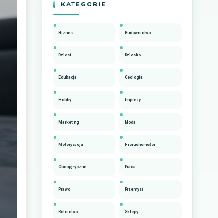
KATEGORIE
Biznes
Budownictwo
Dzieci
Dziecko
Edukacja
Geologia
Hobby
Imprezy
Marketing
Moda
Motoryzacja
Nieruchomości
Obcojęzyczne
Praca
Prawo
Przemysł
Rolnictwo
Sklepy