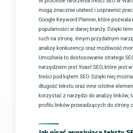
W procesie tworzenia treści SEO w Wars
mogą znacznie ułatwić i usprawnić prac
Google Keyword Planner, które pozwala 
popularności w danej branży. Dzięki te
ruch na stronę. Innym przydatnym narz
analizę konkurencji oraz możliwość mo
Umożliwia to dostosowanie strategii SE
narzędziem jest Yoast SEO, które jest
treści pod kątem SEO. Dzięki niej możn
długość tekstu oraz inne istotne elem
korzystać z narzędzi do analizy linków,
profilu linków prowadzących do strony 
Jak pisać angażujące teksty 